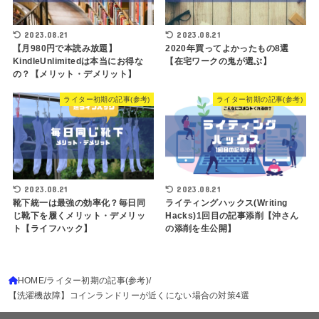
2023.08.21
2023.08.21
【月980円で本読み放題】
2020年買ってよかったもの8選
KindleUnlimitedは本当にお得な
【在宅ワークの鬼が選ぶ】
の？【メリット・デメリット】
ライター初期の記事(参考)
ライター初期の記事(参考)
2023.08.21
2023.08.21
靴下統一は最強の効率化？毎日同
ライティングハックス(Writing
じ靴下を履くメリット・デメリッ
Hacks)1回目の記事添削【沖さん
ト【ライフハック】
の添削を生公開】
HOME
ライター初期の記事(参考)
【洗濯機故障】コインランドリーが近くにない場合の対策4選