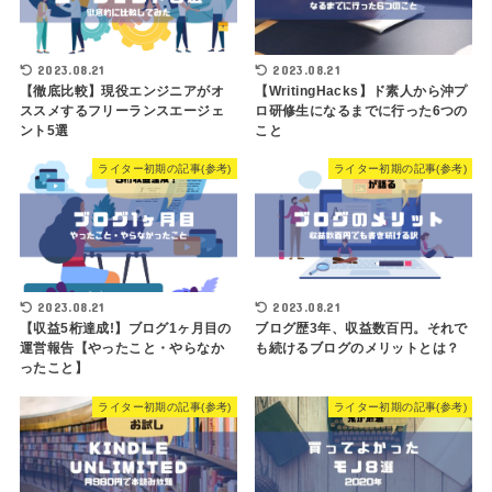
2023.08.21
2023.08.21
【徹底比較】現役エンジニアがオ
【WritingHacks】ド素人から沖プ
ススメするフリーランスエージェ
ロ研修生になるまでに行った6つの
ント5選
こと
ライター初期の記事(参考)
ライター初期の記事(参考)
2023.08.21
2023.08.21
【収益5桁達成!】ブログ1ヶ月目の
ブログ歴3年、収益数百円。それで
運営報告【やったこと・やらなか
も続けるブログのメリットとは？
ったこと】
ライター初期の記事(参考)
ライター初期の記事(参考)