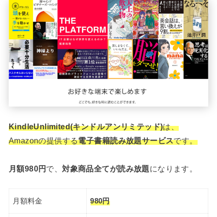
KindleUnlimited(キンドルアンリミテッド)
は、
Amazonの提供する
電子書籍読み放題サービス
です。
月額980円
で、
対象商品全てが読み放題
になります。
月額料金
980円