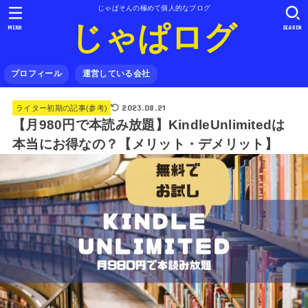
じゃぱそんの極めて個人的なブログ
じゃぱログ
MENU
SEARCH
プロフィール
運営している会社
2023.08.21
ライター初期の記事(参考)
【月980円で本読み放題】KindleUnlimitedは
本当にお得なの？【メリット・デメリット】