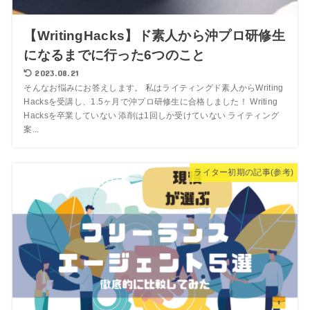
【WritingHacks】ド素人から沖プロ研修生
になるまでに行った6つのこと
2023.08.21
そんなお悩みにお答えします。 私はライティングド素人からWriting
Hacksを受講し、1.5ヶ月で沖プロ研修生に合格しました！ Writing
Hacksを卒業していない 添削は1回しか受けていない ライティング
案...
ライター初期の記事(参考)